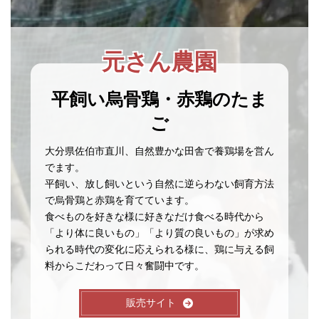
元さん農園
平飼い烏骨鶏・赤鶏のたま
ご
大分県佐伯市直川、自然豊かな田舎で養鶏場を営ん
でます。
平飼い、放し飼いという自然に逆らわない飼育方法
で烏骨鶏と赤鶏を育てています。
食べものを好きな様に好きなだけ食べる時代から
「より体に良いもの」「より質の良いもの」が求め
られる時代の変化に応えられる様に、鶏に与える飼
料からこだわって日々奮闘中です。
販売サイト